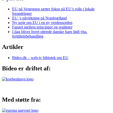
EU på Vestegnen sætter fokus på EU’s rolle i lokale
forandringer
EU ‘s påvirkning på Nordsjælland
Ny serie om EU i en ny verdensorden
Fanget mellem principper og realiteter
I dag bliver hvert ottende danske barn født vha.
fertilitetsbehandling
Artikler
Bideo.dk – web-tv bibiotek om EU
Bideo er driftet af:
Med støtte fra: