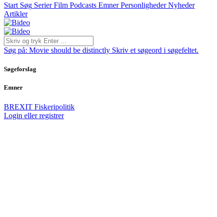
Start
Søg
Serier
Film
Podcasts
Emner
Personligheder
Nyheder
Artikler
Søg på:
Movie should be distinctly
Skriv et søgeord i søgefeltet.
Søgeforslag
Emner
BREXIT
Fiskeripolitik
Login eller registrer