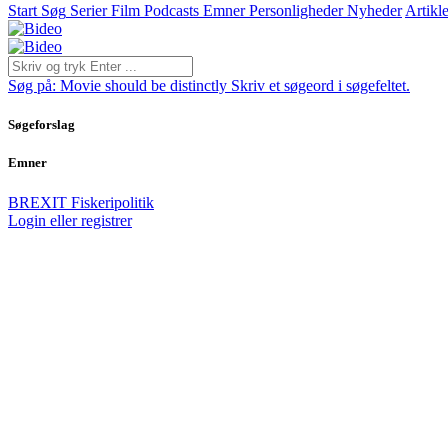
Start
Søg
Serier
Film
Podcasts
Emner
Personligheder
Nyheder
Artikle
Søg på:
Movie should be distinctly
Skriv et søgeord i søgefeltet.
Søgeforslag
Emner
BREXIT
Fiskeripolitik
Login eller registrer