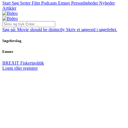
Start
Søg
Serier
Film
Podcasts
Emner
Personligheder
Nyheder
Artikler
Søg på:
Movie should be distinctly
Skriv et søgeord i søgefeltet.
Søgeforslag
Emner
BREXIT
Fiskeripolitik
Login eller registrer