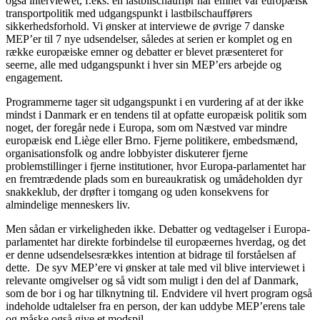
også interviewet, f.eks. en lastbilschauffør når emnet var europæisk
transportpolitik med udgangspunkt i lastbilschaufførers
sikkerhedsforhold. Vi ønsker at interviewe de øvrige 7 danske
MEP’er til 7 nye udsendelser, således at serien er komplet og en
række europæiske emner og debatter er blevet præsenteret for
seerne, alle med udgangspunkt i hver sin MEP’ers arbejde og
engagement.
Programmerne tager sit udgangspunkt i en vurdering af at der ikke
mindst i Danmark er en tendens til at opfatte europæisk politik som
noget, der foregår nede i Europa, som om Næstved var mindre
europæisk end Liège eller Brno. Fjerne politikere, embedsmænd,
organisationsfolk og andre lobbyister diskuterer fjerne
problemstillinger i fjerne institutioner, hvor Europa-parlamentet har
en fremtrædende plads som en bureaukratisk og umådeholden dyr
snakkeklub, der drøfter i tomgang og uden konsekvens for
almindelige menneskers liv.
Men sådan er virkeligheden ikke. Debatter og vedtagelser i Europa-
parlamentet har direkte forbindelse til europæernes hverdag, og det
er denne udsendelsesrækkes intention at bidrage til forståelsen af
dette. De syv MEP’ere vi ønsker at tale med vil blive interviewet i
relevante omgivelser og så vidt som muligt i den del af Danmark,
som de bor i og har tilknytning til. Endvidere vil hvert program også
indeholde udtalelser fra en person, der kan uddybe MEP’erens tale
og måske også give et modspil.