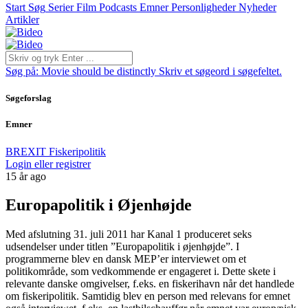
Start
Søg
Serier
Film
Podcasts
Emner
Personligheder
Nyheder
Artikler
Søg på:
Movie should be distinctly
Skriv et søgeord i søgefeltet.
Søgeforslag
Emner
BREXIT
Fiskeripolitik
Login eller registrer
15 år ago
Europapolitik i Øjenhøjde
Med afslutning 31. juli 2011 har Kanal 1 produceret seks
udsendelser under titlen ”Europapolitik i øjenhøjde”. I
programmerne blev en dansk MEP’er interviewet om et
politikområde, som vedkommende er engageret i. Dette skete i
relevante danske omgivelser, f.eks. en fiskerihavn når det handlede
om fiskeripolitik. Samtidig blev en person med relevans for emnet