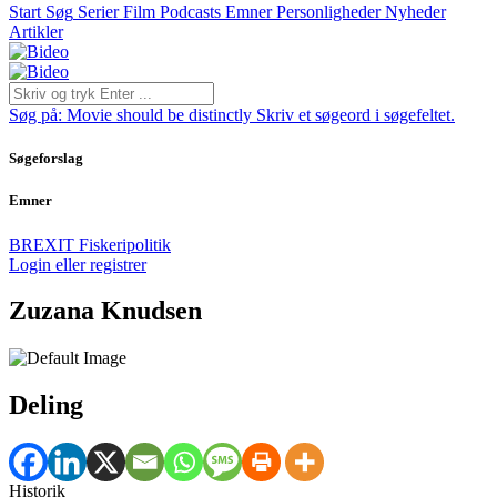
Start
Søg
Serier
Film
Podcasts
Emner
Personligheder
Nyheder
Artikler
Søg på:
Movie should be distinctly
Skriv et søgeord i søgefeltet.
Søgeforslag
Emner
BREXIT
Fiskeripolitik
Login eller registrer
Zuzana Knudsen
Deling
Historik