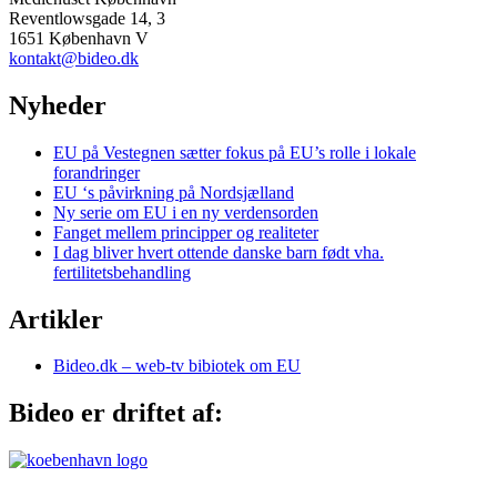
Reventlowsgade 14, 3
1651 København V
kontakt@bideo.dk
Nyheder
EU på Vestegnen sætter fokus på EU’s rolle i lokale
forandringer
EU ‘s påvirkning på Nordsjælland
Ny serie om EU i en ny verdensorden
Fanget mellem principper og realiteter
I dag bliver hvert ottende danske barn født vha.
fertilitetsbehandling
Artikler
Bideo.dk – web-tv bibiotek om EU
Bideo er driftet af: