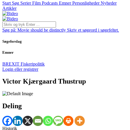
Start
Søg
Serier
Film
Podcasts
Emner
Personligheder
Nyheder
Artikler
Søg på:
Movie should be distinctly
Skriv et søgeord i søgefeltet.
Søgeforslag
Emner
BREXIT
Fiskeripolitik
Login eller registrer
Victor Kjærgaard Thustrup
Deling
Historik