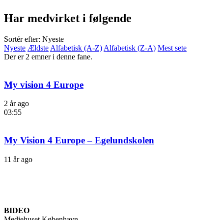
Har medvirket i følgende
Sortér efter: Nyeste
Nyeste
Ældste
Alfabetisk (A-Z)
Alfabetisk (Z-A)
Mest sete
Der er 2 emner i denne fane.
My vision 4 Europe
2 år ago
03:55
My Vision 4 Europe – Egelundskolen
11 år ago
BIDEO
Mediehuset København