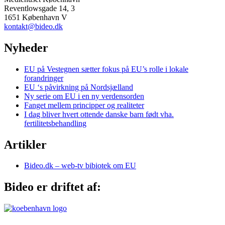
Reventlowsgade 14, 3
1651 København V
kontakt@bideo.dk
Nyheder
EU på Vestegnen sætter fokus på EU’s rolle i lokale
forandringer
EU ‘s påvirkning på Nordsjælland
Ny serie om EU i en ny verdensorden
Fanget mellem principper og realiteter
I dag bliver hvert ottende danske barn født vha.
fertilitetsbehandling
Artikler
Bideo.dk – web-tv bibiotek om EU
Bideo er driftet af: