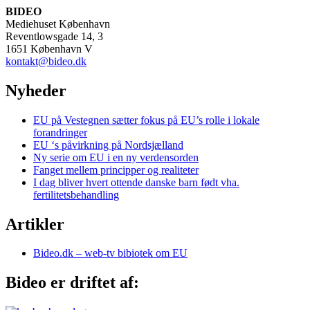
BIDEO
Mediehuset København
Reventlowsgade 14, 3
1651 København V
kontakt@bideo.dk
Nyheder
EU på Vestegnen sætter fokus på EU’s rolle i lokale
forandringer
EU ‘s påvirkning på Nordsjælland
Ny serie om EU i en ny verdensorden
Fanget mellem principper og realiteter
I dag bliver hvert ottende danske barn født vha.
fertilitetsbehandling
Artikler
Bideo.dk – web-tv bibiotek om EU
Bideo er driftet af: