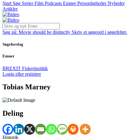
Start
Søg
Serier
Film
Podcasts
Emner
Personligheder
Nyheder
Artikler
Søg på:
Movie should be distinctly
Skriv et søgeord i søgefeltet.
Søgeforslag
Emner
BREXIT
Fiskeripolitik
Login eller registrer
Tobias Marney
Deling
Historik