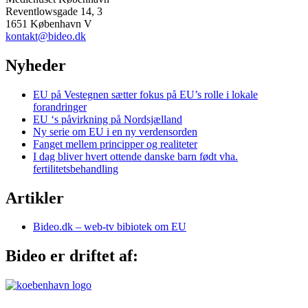
Reventlowsgade 14, 3
1651 København V
kontakt@bideo.dk
Nyheder
EU på Vestegnen sætter fokus på EU’s rolle i lokale
forandringer
EU ‘s påvirkning på Nordsjælland
Ny serie om EU i en ny verdensorden
Fanget mellem principper og realiteter
I dag bliver hvert ottende danske barn født vha.
fertilitetsbehandling
Artikler
Bideo.dk – web-tv bibiotek om EU
Bideo er driftet af: