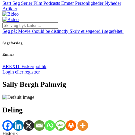
Start
Søg
Serier
Film
Podcasts
Emner
Personligheder
Nyheder
Artikler
Søg på:
Movie should be distinctly
Skriv et søgeord i søgefeltet.
Søgeforslag
Emner
BREXIT
Fiskeripolitik
Login eller registrer
Sally Bergh Palmvig
Deling
Historik