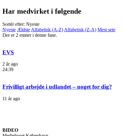
Har medvirket i følgende
Sortér efter: Nyeste
Nyeste
Ældste
Alfabetisk (A-Z)
Alfabetisk (Z-A)
Mest sete
Der er 2 emner i denne fane.
EVS
2 år ago
24:39
Frivilligt arbejde i udlandet – noget for dig?
11 år ago
BIDEO
Mediehuset København