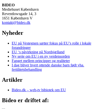
BIDEO
Mediehuset København
Reventlowsgade 14, 3
1651 København V
kontakt@bideo.dk
Nyheder
EU på Vestegnen sætter fokus på EU’s rolle i lokale
forandringer
EU ‘s påvirkning på Nordsjælland
Ny serie om EU i en ny verdensorden
Fanget mellem principper og realiteter
I dag bliver hvert ottende danske barn født vha.
fertilitetsbehandling
Artikler
Bideo.dk – web-tv bibiotek om EU
Bideo er driftet af: