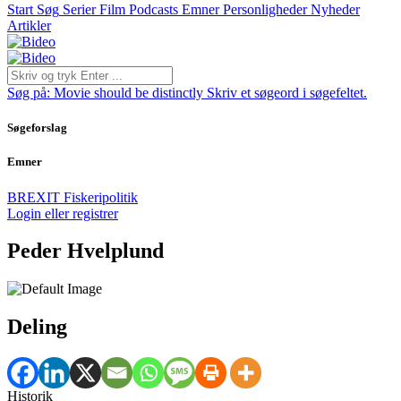
Start
Søg
Serier
Film
Podcasts
Emner
Personligheder
Nyheder
Artikler
Søg på:
Movie should be distinctly
Skriv et søgeord i søgefeltet.
Søgeforslag
Emner
BREXIT
Fiskeripolitik
Login eller registrer
Peder Hvelplund
Deling
Historik