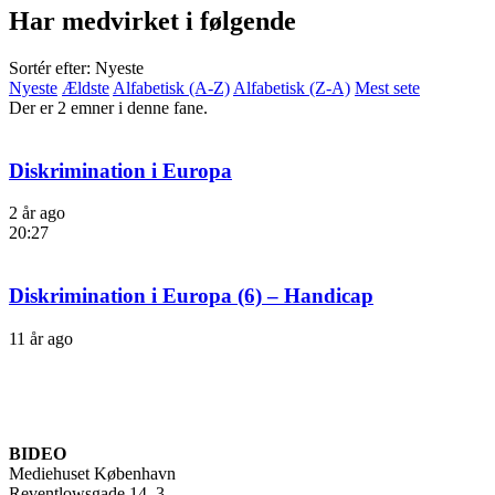
Har medvirket i følgende
Sortér efter: Nyeste
Nyeste
Ældste
Alfabetisk (A-Z)
Alfabetisk (Z-A)
Mest sete
Der er 2 emner i denne fane.
Diskrimination i Europa
2 år ago
20:27
Diskrimination i Europa (6) – Handicap
11 år ago
BIDEO
Mediehuset København
Reventlowsgade 14, 3