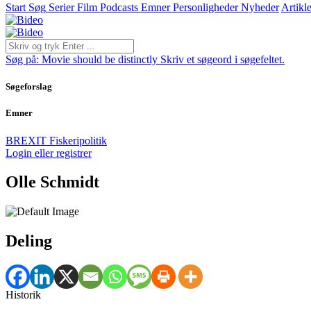
Start
Søg
Serier
Film
Podcasts
Emner
Personligheder
Nyheder
Artikle
Søg på:
Movie should be distinctly
Skriv et søgeord i søgefeltet.
Søgeforslag
Emner
BREXIT
Fiskeripolitik
Login eller registrer
Olle Schmidt
Deling
Historik