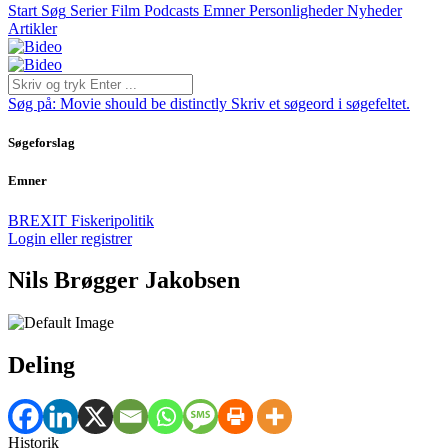
Start
Søg
Serier
Film
Podcasts
Emner
Personligheder
Nyheder
Artikler
Søg på:
Movie should be distinctly
Skriv et søgeord i søgefeltet.
Søgeforslag
Emner
BREXIT
Fiskeripolitik
Login eller registrer
Nils Brøgger Jakobsen
Deling
Historik