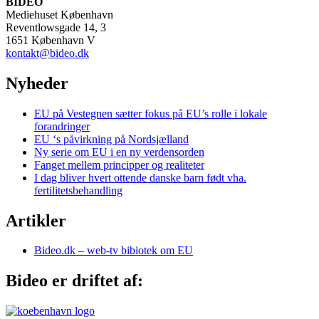
BIDEO
Mediehuset København
Reventlowsgade 14, 3
1651 København V
kontakt@bideo.dk
Nyheder
EU på Vestegnen sætter fokus på EU’s rolle i lokale
forandringer
EU ‘s påvirkning på Nordsjælland
Ny serie om EU i en ny verdensorden
Fanget mellem principper og realiteter
I dag bliver hvert ottende danske barn født vha.
fertilitetsbehandling
Artikler
Bideo.dk – web-tv bibiotek om EU
Bideo er driftet af: