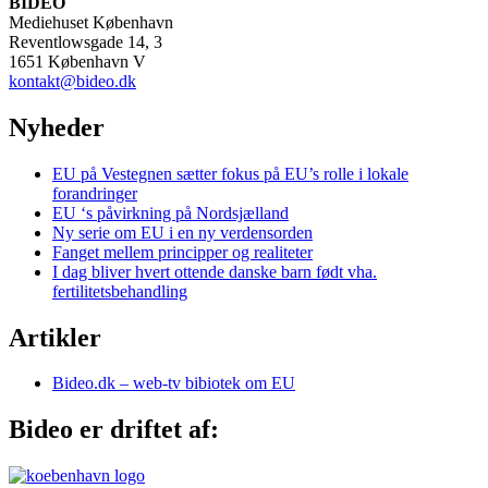
BIDEO
Mediehuset København
Reventlowsgade 14, 3
1651 København V
kontakt@bideo.dk
Nyheder
EU på Vestegnen sætter fokus på EU’s rolle i lokale
forandringer
EU ‘s påvirkning på Nordsjælland
Ny serie om EU i en ny verdensorden
Fanget mellem principper og realiteter
I dag bliver hvert ottende danske barn født vha.
fertilitetsbehandling
Artikler
Bideo.dk – web-tv bibiotek om EU
Bideo er driftet af: