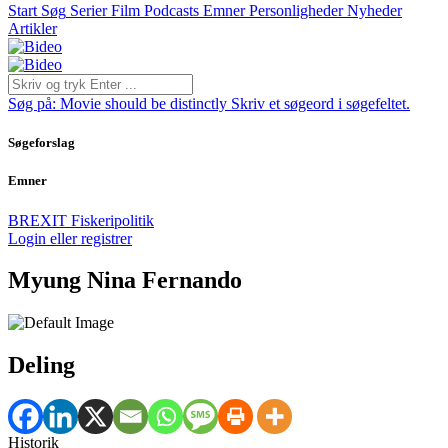
Start
Søg
Serier
Film
Podcasts
Emner
Personligheder
Nyheder
Artikler
Søg på:
Movie should be distinctly
Skriv et søgeord i søgefeltet.
Søgeforslag
Emner
BREXIT
Fiskeripolitik
Login eller registrer
Myung Nina Fernando
Deling
Historik