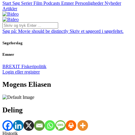
Start
Søg
Serier
Film
Podcasts
Emner
Personligheder
Nyheder
Artikler
Søg på:
Movie should be distinctly
Skriv et søgeord i søgefeltet.
Søgeforslag
Emner
BREXIT
Fiskeripolitik
Login eller registrer
Mogens Eliasen
Deling
Historik