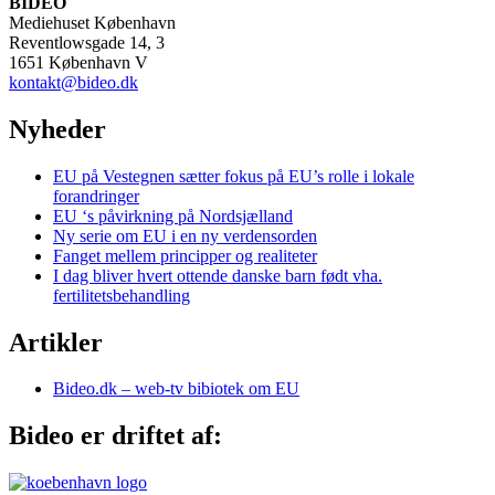
BIDEO
Mediehuset København
Reventlowsgade 14, 3
1651 København V
kontakt@bideo.dk
Nyheder
EU på Vestegnen sætter fokus på EU’s rolle i lokale
forandringer
EU ‘s påvirkning på Nordsjælland
Ny serie om EU i en ny verdensorden
Fanget mellem principper og realiteter
I dag bliver hvert ottende danske barn født vha.
fertilitetsbehandling
Artikler
Bideo.dk – web-tv bibiotek om EU
Bideo er driftet af: