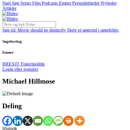
Start
Søg
Serier
Film
Podcasts
Emner
Personligheder
Nyheder
Artikler
Søg på:
Movie should be distinctly
Skriv et søgeord i søgefeltet.
Søgeforslag
Emner
BREXIT
Fiskeripolitik
Login eller registrer
Michael Hillmose
Deling
Historik