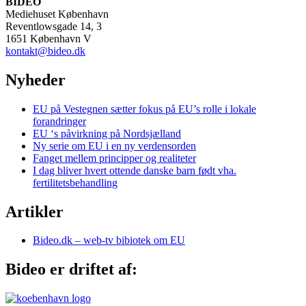
BIDEO
Mediehuset København
Reventlowsgade 14, 3
1651 København V
kontakt@bideo.dk
Nyheder
EU på Vestegnen sætter fokus på EU’s rolle i lokale
forandringer
EU ‘s påvirkning på Nordsjælland
Ny serie om EU i en ny verdensorden
Fanget mellem principper og realiteter
I dag bliver hvert ottende danske barn født vha.
fertilitetsbehandling
Artikler
Bideo.dk – web-tv bibiotek om EU
Bideo er driftet af: