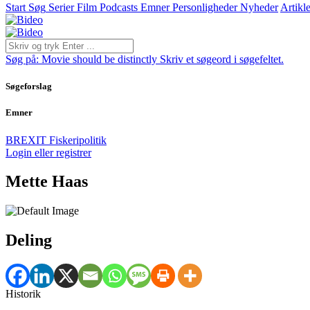
Start
Søg
Serier
Film
Podcasts
Emner
Personligheder
Nyheder
Artikle
Søg på:
Movie should be distinctly
Skriv et søgeord i søgefeltet.
Søgeforslag
Emner
BREXIT
Fiskeripolitik
Login eller registrer
Mette Haas
Deling
Historik