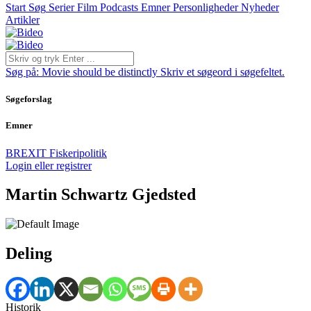
Start
Søg
Serier
Film
Podcasts
Emner
Personligheder
Nyheder
Artikler
Søg på:
Movie should be distinctly
Skriv et søgeord i søgefeltet.
Søgeforslag
Emner
BREXIT
Fiskeripolitik
Login eller registrer
Martin Schwartz Gjedsted
Deling
Historik