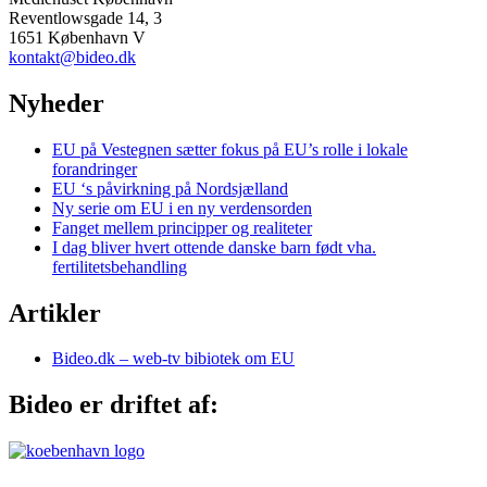
Reventlowsgade 14, 3
1651 København V
kontakt@bideo.dk
Nyheder
EU på Vestegnen sætter fokus på EU’s rolle i lokale
forandringer
EU ‘s påvirkning på Nordsjælland
Ny serie om EU i en ny verdensorden
Fanget mellem principper og realiteter
I dag bliver hvert ottende danske barn født vha.
fertilitetsbehandling
Artikler
Bideo.dk – web-tv bibiotek om EU
Bideo er driftet af: