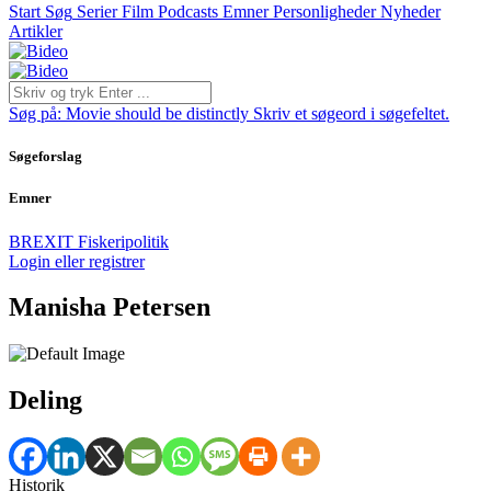
Start
Søg
Serier
Film
Podcasts
Emner
Personligheder
Nyheder
Artikler
Søg på:
Movie should be distinctly
Skriv et søgeord i søgefeltet.
Søgeforslag
Emner
BREXIT
Fiskeripolitik
Login eller registrer
Manisha Petersen
Deling
Historik