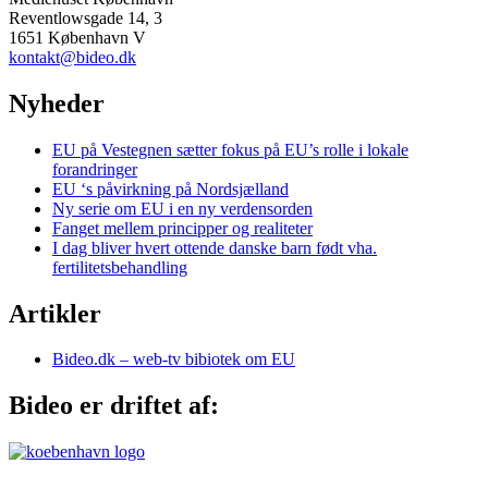
Reventlowsgade 14, 3
1651 København V
kontakt@bideo.dk
Nyheder
EU på Vestegnen sætter fokus på EU’s rolle i lokale
forandringer
EU ‘s påvirkning på Nordsjælland
Ny serie om EU i en ny verdensorden
Fanget mellem principper og realiteter
I dag bliver hvert ottende danske barn født vha.
fertilitetsbehandling
Artikler
Bideo.dk – web-tv bibiotek om EU
Bideo er driftet af: