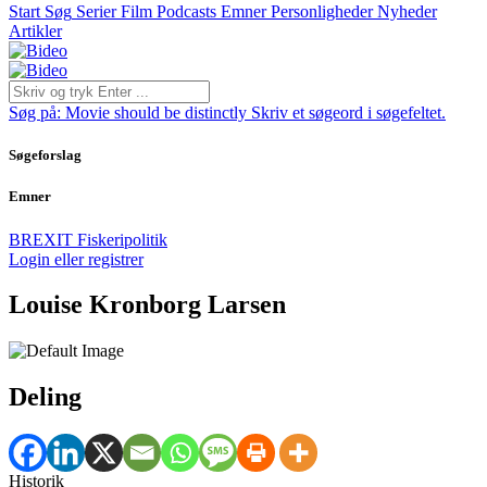
Start
Søg
Serier
Film
Podcasts
Emner
Personligheder
Nyheder
Artikler
Søg på:
Movie should be distinctly
Skriv et søgeord i søgefeltet.
Søgeforslag
Emner
BREXIT
Fiskeripolitik
Login eller registrer
Louise Kronborg Larsen
Deling
Historik