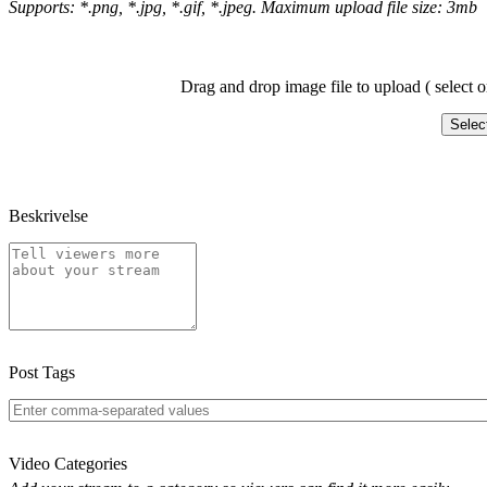
Supports: *.png, *.jpg, *.gif, *.jpeg. Maximum upload file size: 3mb
Drag and drop image file to upload ( select o
Selec
Beskrivelse
Post Tags
Video Categories