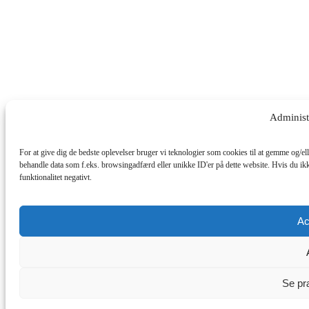
Administ
For at give dig de bedste oplevelser bruger vi teknologier som cookies til at gemme og/ell
behandle data som f.eks. browsingadfærd eller unikke ID'er på dette website. Hvis du ikk
funktionalitet negativt.
Ac
Se pr