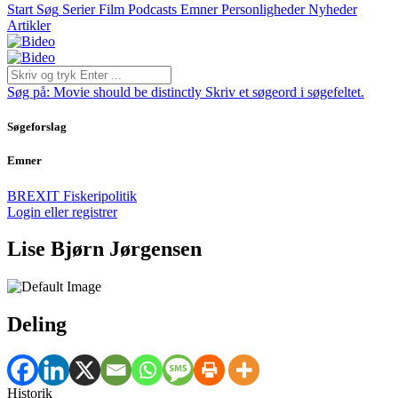
Start
Søg
Serier
Film
Podcasts
Emner
Personligheder
Nyheder
Artikler
Søg på:
Movie should be distinctly
Skriv et søgeord i søgefeltet.
Søgeforslag
Emner
BREXIT
Fiskeripolitik
Login eller registrer
Lise Bjørn Jørgensen
Deling
Historik