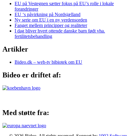
EU på Vestegnen sætter fokus på EU’s rolle i lokale
forandringer
EU ‘s påvirkning på Nordsjælland
Ny serie om EU i en ny verdensorden
Fanget mellem principper og realiteter
I dag bliver hvert ottende danske barn født vha.
fertilitetsbehandling
Artikler
Bideo.dk – web-tv bibiotek om EU
Bideo er driftet af:
Med støtte fra:
© 2026 Bideo. All rights reserved. Support by
1902 Software