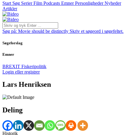
Start
Søg
Serier
Film
Podcasts
Emner
Personligheder
Nyheder
Artikler
Søg på:
Movie should be distinctly
Skriv et søgeord i søgefeltet.
Søgeforslag
Emner
BREXIT
Fiskeripolitik
Login eller registrer
Lars Henriksen
Deling
Historik