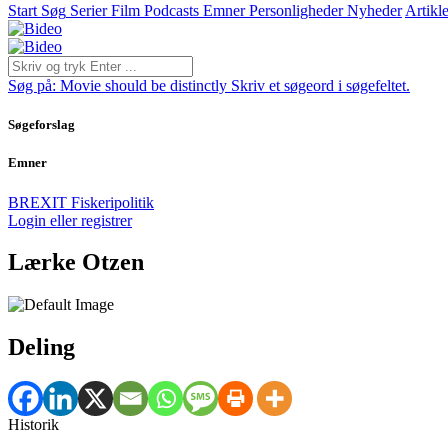
Start
Søg
Serier
Film
Podcasts
Emner
Personligheder
Nyheder
Artikle
Søg på:
Movie should be distinctly
Skriv et søgeord i søgefeltet.
Søgeforslag
Emner
BREXIT
Fiskeripolitik
Login eller registrer
Lærke Otzen
Deling
Historik