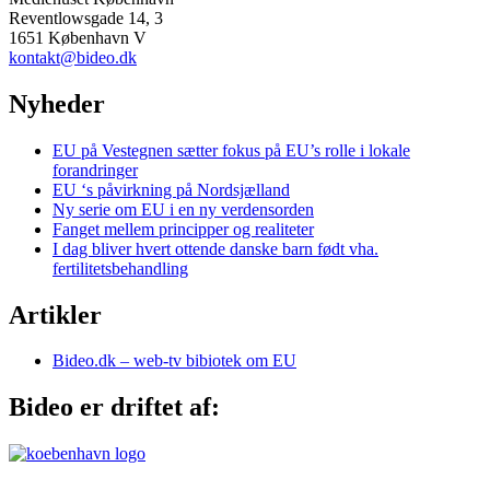
Reventlowsgade 14, 3
1651 København V
kontakt@bideo.dk
Nyheder
EU på Vestegnen sætter fokus på EU’s rolle i lokale
forandringer
EU ‘s påvirkning på Nordsjælland
Ny serie om EU i en ny verdensorden
Fanget mellem principper og realiteter
I dag bliver hvert ottende danske barn født vha.
fertilitetsbehandling
Artikler
Bideo.dk – web-tv bibiotek om EU
Bideo er driftet af: