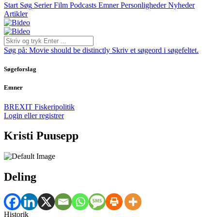
Start
Søg
Serier
Film
Podcasts
Emner
Personligheder
Nyheder
Artikler
Søg på:
Movie should be distinctly
Skriv et søgeord i søgefeltet.
Søgeforslag
Emner
BREXIT
Fiskeripolitik
Login eller registrer
Kristi Puusepp
Deling
Historik