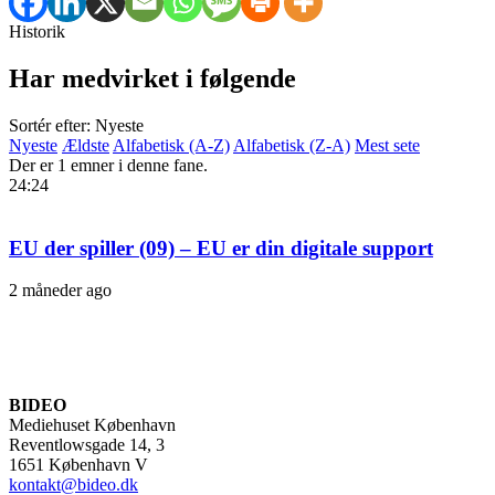
Historik
Har medvirket i følgende
Sortér efter: Nyeste
Nyeste
Ældste
Alfabetisk (A-Z)
Alfabetisk (Z-A)
Mest sete
Der er 1 emner i denne fane.
24:24
EU der spiller (09) – EU er din digitale support
2 måneder ago
BIDEO
Mediehuset København
Reventlowsgade 14, 3
1651 København V
kontakt@bideo.dk