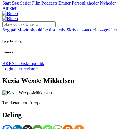
Start
Søg
Serier
Film
Podcasts
Emner
Personligheder
Nyheder
Artikler
Søg på:
Movie should be distinctly
Skriv et søgeord i søgefeltet.
Søgeforslag
Emner
BREXIT
Fiskeripolitik
Login eller registrer
Kezia Wexøe-Mikkelsen
Tænketanken Europa
Deling