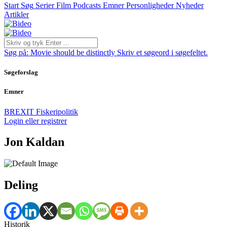
Start
Søg
Serier
Film
Podcasts
Emner
Personligheder
Nyheder
Artikler
Søg på:
Movie should be distinctly
Skriv et søgeord i søgefeltet.
Søgeforslag
Emner
BREXIT
Fiskeripolitik
Login eller registrer
Jon Kaldan
Deling
Historik