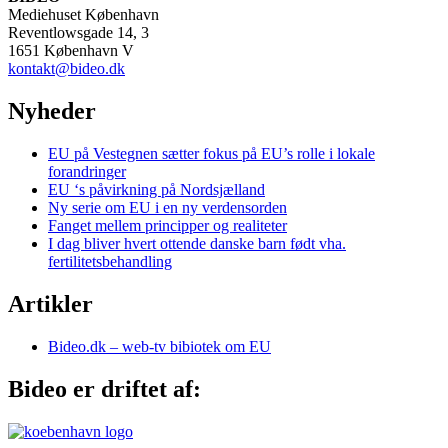
Mediehuset København
Reventlowsgade 14, 3
1651 København V
kontakt@bideo.dk
Nyheder
EU på Vestegnen sætter fokus på EU’s rolle i lokale
forandringer
EU ‘s påvirkning på Nordsjælland
Ny serie om EU i en ny verdensorden
Fanget mellem principper og realiteter
I dag bliver hvert ottende danske barn født vha.
fertilitetsbehandling
Artikler
Bideo.dk – web-tv bibiotek om EU
Bideo er driftet af: