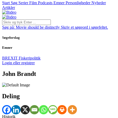
Start
Søg
Serier
Film
Podcasts
Emner
Personligheder
Nyheder
Artikler
Søg på:
Movie should be distinctly
Skriv et søgeord i søgefeltet.
Søgeforslag
Emner
BREXIT
Fiskeripolitik
Login eller registrer
John Brandt
Deling
Historik