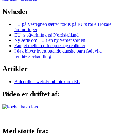
Nyheder
EU på Vestegnen sætter fokus på EU’s rolle i lokale
forandringer
EU ‘s påvirkning på Nordsjælland
Ny serie om EU i en ny verdensorden
Fanget mellem principper og realiteter
I dag bliver hvert ottende danske barn født vha.
fertilitetsbehandling
Artikler
Bideo.dk – web-tv bibiotek om EU
Bideo er driftet af:
Med støtte fra: