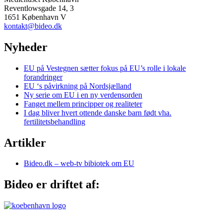
Reventlowsgade 14, 3
1651 København V
kontakt@bideo.dk
Nyheder
EU på Vestegnen sætter fokus på EU’s rolle i lokale
forandringer
EU ‘s påvirkning på Nordsjælland
Ny serie om EU i en ny verdensorden
Fanget mellem principper og realiteter
I dag bliver hvert ottende danske barn født vha.
fertilitetsbehandling
Artikler
Bideo.dk – web-tv bibiotek om EU
Bideo er driftet af: