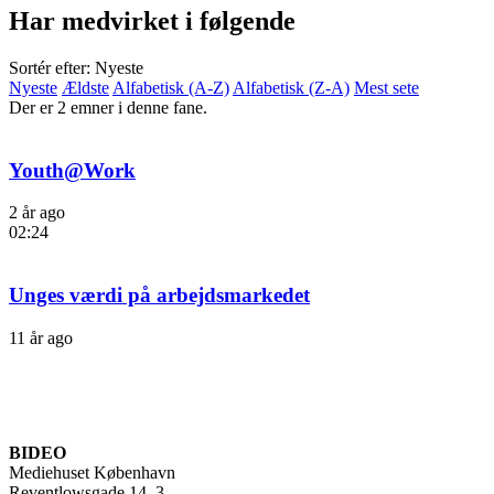
Har medvirket i følgende
Sortér efter: Nyeste
Nyeste
Ældste
Alfabetisk (A-Z)
Alfabetisk (Z-A)
Mest sete
Der er 2 emner i denne fane.
Youth@Work
2 år ago
02:24
Unges værdi på arbejdsmarkedet
11 år ago
BIDEO
Mediehuset København
Reventlowsgade 14, 3