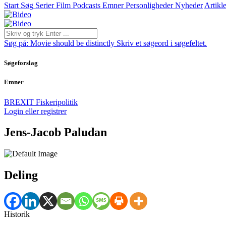
Start
Søg
Serier
Film
Podcasts
Emner
Personligheder
Nyheder
Artikle
Søg på:
Movie should be distinctly
Skriv et søgeord i søgefeltet.
Søgeforslag
Emner
BREXIT
Fiskeripolitik
Login eller registrer
Jens-Jacob Paludan
Deling
Historik