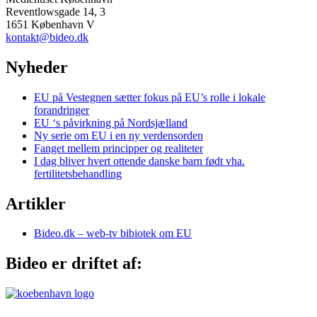
Reventlowsgade 14, 3
1651 København V
kontakt@bideo.dk
Nyheder
EU på Vestegnen sætter fokus på EU’s rolle i lokale
forandringer
EU ‘s påvirkning på Nordsjælland
Ny serie om EU i en ny verdensorden
Fanget mellem principper og realiteter
I dag bliver hvert ottende danske barn født vha.
fertilitetsbehandling
Artikler
Bideo.dk – web-tv bibiotek om EU
Bideo er driftet af: