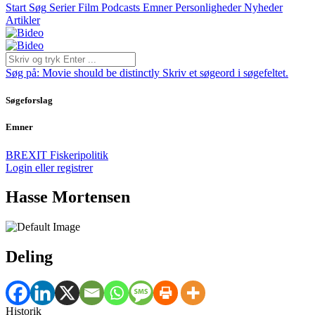
Start
Søg
Serier
Film
Podcasts
Emner
Personligheder
Nyheder
Artikler
Søg på:
Movie should be distinctly
Skriv et søgeord i søgefeltet.
Søgeforslag
Emner
BREXIT
Fiskeripolitik
Login eller registrer
Hasse Mortensen
Deling
Historik