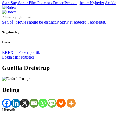
Start
Søg
Serier
Film
Podcasts
Emner
Personligheder
Nyheder
Artikle
Søg på:
Movie should be distinctly
Skriv et søgeord i søgefeltet.
Søgeforslag
Emner
BREXIT
Fiskeripolitik
Login eller registrer
Gunilla Dreistrup
Deling
Historik