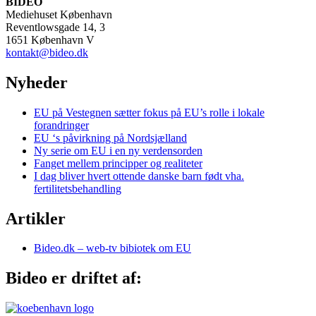
BIDEO
Mediehuset København
Reventlowsgade 14, 3
1651 København V
kontakt@bideo.dk
Nyheder
EU på Vestegnen sætter fokus på EU’s rolle i lokale
forandringer
EU ‘s påvirkning på Nordsjælland
Ny serie om EU i en ny verdensorden
Fanget mellem principper og realiteter
I dag bliver hvert ottende danske barn født vha.
fertilitetsbehandling
Artikler
Bideo.dk – web-tv bibiotek om EU
Bideo er driftet af: