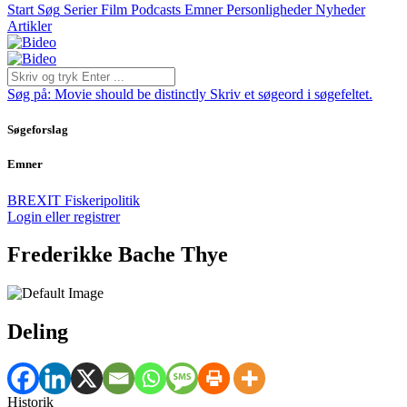
Start
Søg
Serier
Film
Podcasts
Emner
Personligheder
Nyheder
Artikler
Søg på:
Movie should be distinctly
Skriv et søgeord i søgefeltet.
Søgeforslag
Emner
BREXIT
Fiskeripolitik
Login eller registrer
Frederikke Bache Thye
Deling
Historik