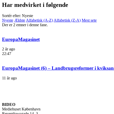
Har medvirket i følgende
Sortér efter: Nyeste
Nyeste
Ældste
Alfabetisk (A-Z)
Alfabetisk (Z-A)
Mest sete
Der er 2 emner i denne fane.
EuropaMagasinet
2 år ago
22:47
EuropaMagasinet (6) – Landbrugsreformer i kviksa
11 år ago
BIDEO
Mediehuset København
Reventlowsgade 14, 3