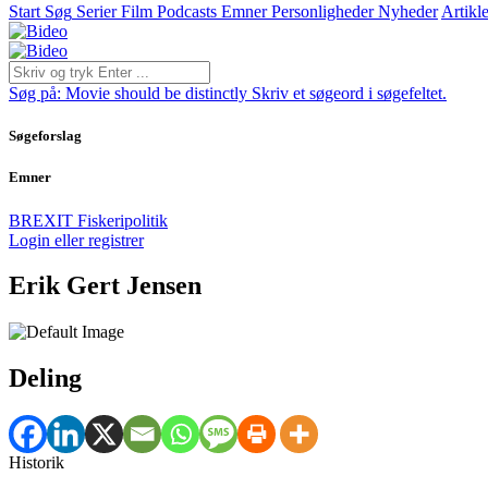
Start
Søg
Serier
Film
Podcasts
Emner
Personligheder
Nyheder
Artikle
Søg på:
Movie should be distinctly
Skriv et søgeord i søgefeltet.
Søgeforslag
Emner
BREXIT
Fiskeripolitik
Login eller registrer
Erik Gert Jensen
Deling
Historik