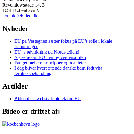
Reventlowsgade 14, 3
1651 København V
kontakt@bideo.dk
Nyheder
EU på Vestegnen sætter fokus på EU’s rolle i lokale
forandringer
EU ‘s påvirkning på Nordsjælland
Ny serie om EU i en ny verdensorden
Fanget mellem principper og realiteter
I dag bliver hvert ottende danske barn født vha.
fertilitetsbehandling
Artikler
Bideo.dk – web-tv bibiotek om EU
Bideo er driftet af: