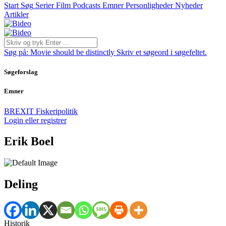
Start
Søg
Serier
Film
Podcasts
Emner
Personligheder
Nyheder
Artikler
Søg på:
Movie should be distinctly
Skriv et søgeord i søgefeltet.
Søgeforslag
Emner
BREXIT
Fiskeripolitik
Login eller registrer
Erik Boel
Deling
Historik