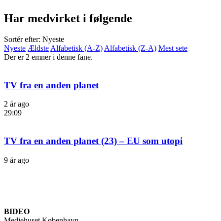
Har medvirket i følgende
Sortér efter: Nyeste
Nyeste
Ældste
Alfabetisk (A-Z)
Alfabetisk (Z-A)
Mest sete
Der er 2 emner i denne fane.
TV fra en anden planet
2 år ago
29:09
TV fra en anden planet (23) – EU som utopi
9 år ago
BIDEO
Mediehuset København