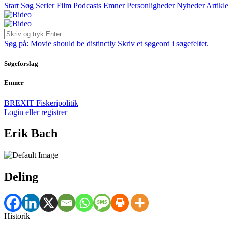
Start
Søg
Serier
Film
Podcasts
Emner
Personligheder
Nyheder
Artikle
Søg på:
Movie should be distinctly
Skriv et søgeord i søgefeltet.
Søgeforslag
Emner
BREXIT
Fiskeripolitik
Login eller registrer
Erik Bach
Deling
Historik