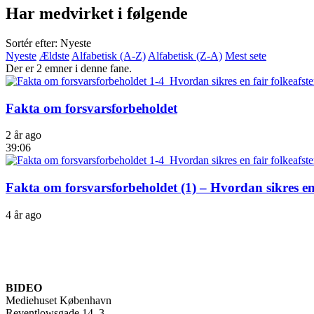
Har medvirket i følgende
Sortér efter: Nyeste
Nyeste
Ældste
Alfabetisk (A-Z)
Alfabetisk (Z-A)
Mest sete
Der er 2 emner i denne fane.
Fakta om forsvarsforbeholdet
2 år ago
39:06
Fakta om forsvarsforbeholdet (1) – Hvordan sikres en
4 år ago
BIDEO
Mediehuset København
Reventlowsgade 14, 3