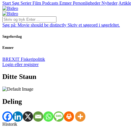
Start
Søg
Serier
Film
Podcasts
Emner
Personligheder
Nyheder
Artikle
Søg på:
Movie should be distinctly
Skriv et søgeord i søgefeltet.
Søgeforslag
Emner
BREXIT
Fiskeripolitik
Login eller registrer
Ditte Staun
Deling
Historik