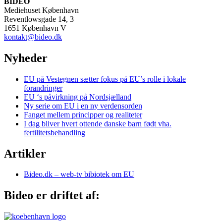
BIDEO
Mediehuset København
Reventlowsgade 14, 3
1651 København V
kontakt@bideo.dk
Nyheder
EU på Vestegnen sætter fokus på EU’s rolle i lokale
forandringer
EU ‘s påvirkning på Nordsjælland
Ny serie om EU i en ny verdensorden
Fanget mellem principper og realiteter
I dag bliver hvert ottende danske barn født vha.
fertilitetsbehandling
Artikler
Bideo.dk – web-tv bibiotek om EU
Bideo er driftet af: