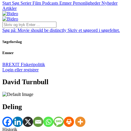
Start
Søg
Serier
Film
Podcasts
Emner
Personligheder
Nyheder
Artikler
Søg på:
Movie should be distinctly
Skriv et søgeord i søgefeltet.
Søgeforslag
Emner
BREXIT
Fiskeripolitik
Login eller registrer
David Turnbull
Deling
Historik