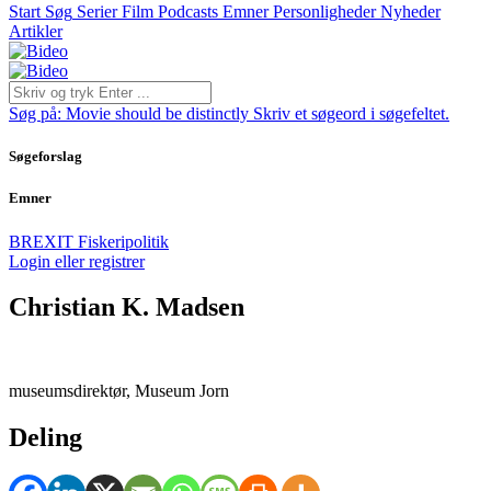
Start
Søg
Serier
Film
Podcasts
Emner
Personligheder
Nyheder
Artikler
Søg på:
Movie should be distinctly
Skriv et søgeord i søgefeltet.
Søgeforslag
Emner
BREXIT
Fiskeripolitik
Login eller registrer
Christian K. Madsen
museumsdirektør, Museum Jorn
Deling