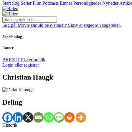
Start
Søg
Serier
Film
Podcasts
Emner
Personligheder
Nyheder
Artikle
Søg på:
Movie should be distinctly
Skriv et søgeord i søgefeltet.
Søgeforslag
Emner
BREXIT
Fiskeripolitik
Login eller registrer
Christian Haugk
Deling
Historik