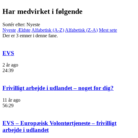
Har medvirket i følgende
Sortér efter: Nyeste
Nyeste
Ældste
Alfabetisk (A-Z)
Alfabetisk (Z-A)
Mest sete
Der er 3 emner i denne fane.
EVS
2 år ago
24:39
Frivilligt arbejde i udlandet – noget for dig?
11 år ago
56:29
EVS – Europæisk Volontørtjeneste – frivilligt
arbejde i udlandet