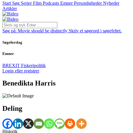
Start
Søg
Serier
Film
Podcasts
Emner
Personligheder
Nyheder
Artikler
Søg på:
Movie should be distinctly
Skriv et søgeord i søgefeltet.
Søgeforslag
Emner
BREXIT
Fiskeripolitik
Login eller registrer
Benedikta Harris
Deling
Historik