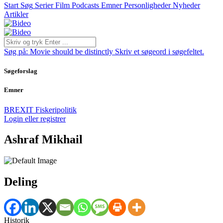
Start
Søg
Serier
Film
Podcasts
Emner
Personligheder
Nyheder
Artikler
Søg på:
Movie should be distinctly
Skriv et søgeord i søgefeltet.
Søgeforslag
Emner
BREXIT
Fiskeripolitik
Login eller registrer
Ashraf Mikhail
Deling
Historik