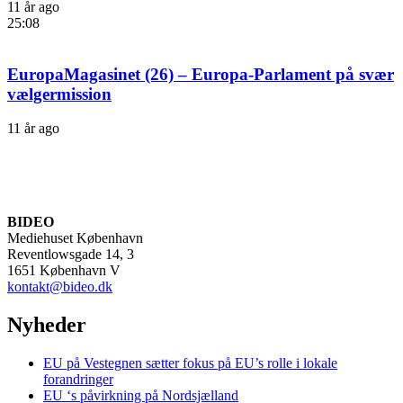
11 år ago
25:08
EuropaMagasinet (26) – Europa-Parlament på svær
vælgermission
11 år ago
BIDEO
Mediehuset København
Reventlowsgade 14, 3
1651 København V
kontakt@bideo.dk
Nyheder
EU på Vestegnen sætter fokus på EU’s rolle i lokale
forandringer
EU ‘s påvirkning på Nordsjælland