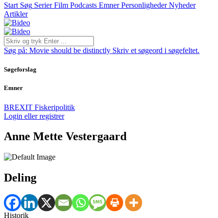
Start
Søg
Serier
Film
Podcasts
Emner
Personligheder
Nyheder
Artikler
Søg på:
Movie should be distinctly
Skriv et søgeord i søgefeltet.
Søgeforslag
Emner
BREXIT
Fiskeripolitik
Login eller registrer
Anne Mette Vestergaard
Deling
Historik