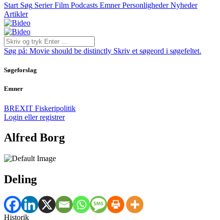
Start
Søg
Serier
Film
Podcasts
Emner
Personligheder
Nyheder
Artikler
Søg på:
Movie should be distinctly
Skriv et søgeord i søgefeltet.
Søgeforslag
Emner
BREXIT
Fiskeripolitik
Login eller registrer
Alfred Borg
Deling
Historik