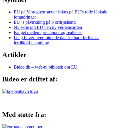
EU på Vestegnen sætter fokus på EU’s rolle i lokale
forandringer
EU ‘s påvirkning på Nordsjælland
Ny serie om EU i en ny verdensorden
Fanget mellem principper og realiteter
I dag bliver hvert ottende danske barn født vha.
fertilitetsbehandling
Artikler
Bideo.dk – web-tv bibiotek om EU
Bideo er driftet af:
Med støtte fra: