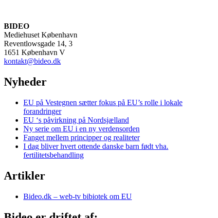
BIDEO
Mediehuset København
Reventlowsgade 14, 3
1651 København V
kontakt@bideo.dk
Nyheder
EU på Vestegnen sætter fokus på EU’s rolle i lokale
forandringer
EU ‘s påvirkning på Nordsjælland
Ny serie om EU i en ny verdensorden
Fanget mellem principper og realiteter
I dag bliver hvert ottende danske barn født vha.
fertilitetsbehandling
Artikler
Bideo.dk – web-tv bibiotek om EU
Bideo er driftet af: