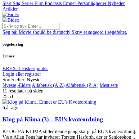
Start
Søg
Serier
Film
Podcasts
Emner
Personligheder
Nyheder
Artikler
Søg på:
Movie should be distinctly
Skriv et søgeord i søgefeltet.
Søgeforslag
Emner
BREXIT
Fiskeripolitik
Login eller registrer
Sortér efter: Nyeste
Nyeste
Ældste
Alfabetisk (A-Z)
Alfabetisk (Z-A)
Mest sete
11 resultater på siden
25:51
6 år ago
Klog på Klima (3) – EU’s kvoteordning
KLOG PÅ KLIMA stiller denne gang skarpt på EU’s kvoteordning.
Vært Allan Føns har inviteret Torsten Hasforth, der er Seniorøkon...