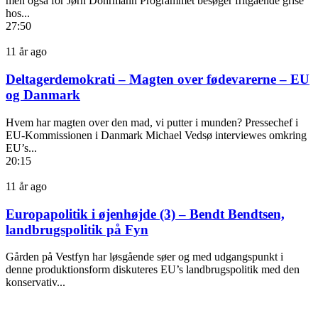
men også for Jørn Dohrmann Programmet besøger fritgående grise
hos...
27:50
11 år ago
Deltagerdemokrati – Magten over fødevarerne – EU
og Danmark
Hvem har magten over den mad, vi putter i munden? Pressechef i
EU-Kommissionen i Danmark Michael Vedsø interviewes omkring
EU’s...
20:15
11 år ago
Europapolitik i øjenhøjde (3) – Bendt Bendtsen,
landbrugspolitik på Fyn
Gården på Vestfyn har løsgående søer og med udgangspunkt i
denne produktionsform diskuteres EU’s landbrugspolitik med den
konservativ...