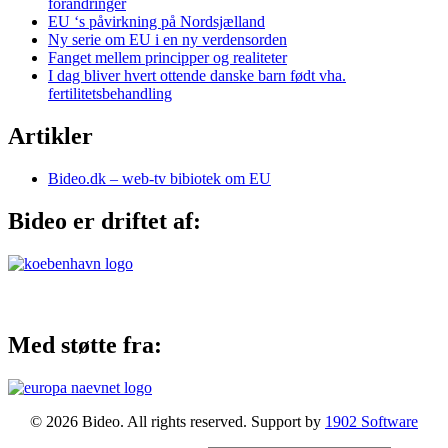
forandringer
EU ‘s påvirkning på Nordsjælland
Ny serie om EU i en ny verdensorden
Fanget mellem principper og realiteter
I dag bliver hvert ottende danske barn født vha.
fertilitetsbehandling
Artikler
Bideo.dk – web-tv bibiotek om EU
Bideo er driftet af:
Med støtte fra:
© 2026 Bideo. All rights reserved. Support by
1902 Software