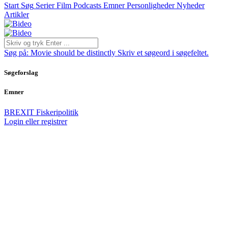
Start
Søg
Serier
Film
Podcasts
Emner
Personligheder
Nyheder
Artikler
Søg på:
Movie should be distinctly
Skriv et søgeord i søgefeltet.
Søgeforslag
Emner
BREXIT
Fiskeripolitik
Login eller registrer