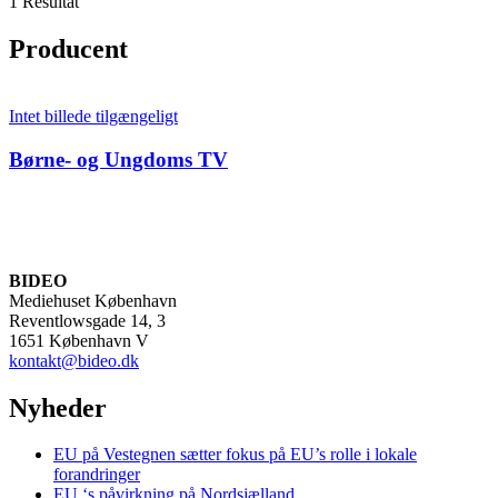
1 Resultat
Producent
Intet billede tilgængeligt
Børne- og Ungdoms TV
BIDEO
Mediehuset København
Reventlowsgade 14, 3
1651 København V
kontakt@bideo.dk
Nyheder
EU på Vestegnen sætter fokus på EU’s rolle i lokale
forandringer
EU ‘s påvirkning på Nordsjælland