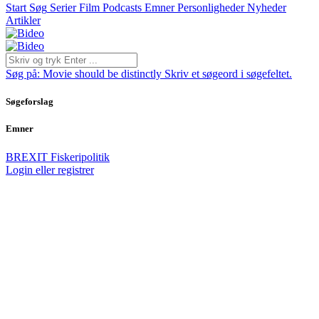
Start
Søg
Serier
Film
Podcasts
Emner
Personligheder
Nyheder
Artikler
Søg på:
Movie should be distinctly
Skriv et søgeord i søgefeltet.
Søgeforslag
Emner
BREXIT
Fiskeripolitik
Login eller registrer