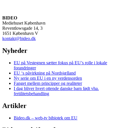
BIDEO
Mediehuset København
Reventlowsgade 14, 3
1651 København V
kontakt@bideo.dk
Nyheder
EU på Vestegnen sætter fokus på EU’s rolle i lokale
forandringer
EU ‘s påvirkning på Nordsjælland
Ny serie om EU i en ny verdensorden
Fanget mellem principper og realiteter
I dag bliver hvert ottende danske barn født vha.
fertilitetsbehandling
Artikler
Bideo.dk – web-tv bibiotek om EU