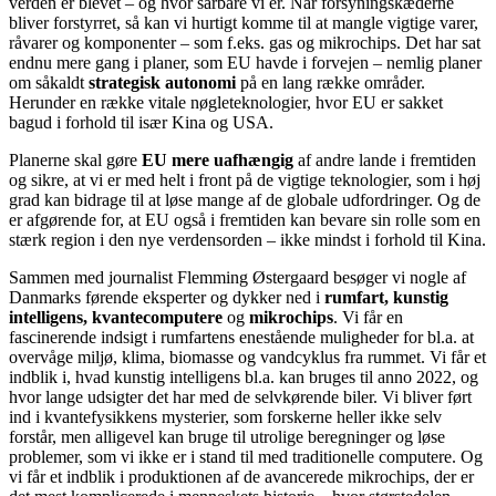
verden er blevet – og hvor sårbare vi er. Når forsyningskæderne
bliver forstyrret, så kan vi hurtigt komme til at mangle vigtige varer,
råvarer og komponenter – som f.eks. gas og mikrochips. Det har sat
endnu mere gang i planer, som EU havde i forvejen – nemlig planer
om såkaldt
strategisk autonomi
på en lang række områder.
Herunder en række vitale nøgleteknologier, hvor EU er sakket
bagud i forhold til især Kina og USA.
Planerne skal gøre
EU mere uafhængig
af andre lande i fremtiden
og sikre, at vi er med helt i front på de vigtige teknologier, som i høj
grad kan bidrage til at løse mange af de globale udfordringer. Og de
er afgørende for, at EU også i fremtiden kan bevare sin rolle som en
stærk region i den nye verdensorden – ikke mindst i forhold til Kina.
Sammen med journalist Flemming Østergaard besøger vi nogle af
Danmarks førende eksperter og dykker ned i
rumfart, kunstig
intelligens, kvantecomputere
og
mikrochips
. Vi får en
fascinerende indsigt i rumfartens enestående muligheder for bl.a. at
overvåge miljø, klima, biomasse og vandcyklus fra rummet. Vi får et
indblik i, hvad kunstig intelligens bl.a. kan bruges til anno 2022, og
hvor lange udsigter det har med de selvkørende biler. Vi bliver ført
ind i kvantefysikkens mysterier, som forskerne heller ikke selv
forstår, men alligevel kan bruge til utrolige beregninger og løse
problemer, som vi ikke er i stand til med traditionelle computere. Og
vi får et indblik i produktionen af de avancerede mikrochips, der er