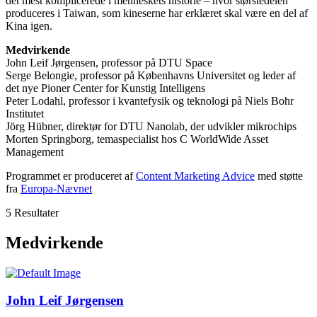
det mest komplicerede i menneskets historie – hvor størstedelen
produceres i Taiwan, som kineserne har erklæret skal være en del af
Kina igen.
Medvirkende
John Leif Jørgensen, professor på DTU Space
Serge Belongie, professor på Københavns Universitet og leder af
det nye Pioner Center for Kunstig Intelligens
Peter Lodahl, professor i kvantefysik og teknologi på Niels Bohr
Institutet
Jörg Hübner, direktør for DTU Nanolab, der udvikler mikrochips
Morten Springborg, temaspecialist hos C WorldWide Asset
Management
Programmet er produceret af
Content Marketing Advice
med støtte
fra
Europa-Nævnet
5 Resultater
Medvirkende
John Leif Jørgensen