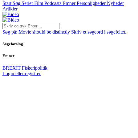
Start
Søg
Serier
Film
Podcasts
Emner
Personligheder
Nyheder
Artikler
Søg på:
Movie should be distinctly
Skriv et søgeord i søgefeltet.
Søgeforslag
Emner
BREXIT
Fiskeripolitik
Login eller registrer