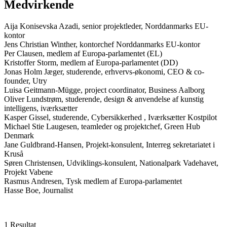
Medvirkende
Aija Konisevska Azadi, senior projektleder, Norddanmarks EU-
kontor
Jens Christian Winther, kontorchef Norddanmarks EU-kontor
Per Clausen, medlem af Europa-parlamentet (EL)
Kristoffer Storm, medlem af Europa-parlamentet (DD)
Jonas Holm Jæger, studerende, erhvervs-økonomi, CEO & co-
founder, Utry
Luisa Geitmann-Mügge, project coordinator, Business Aalborg
Oliver Lundstrøm, studerende, design & anvendelse af kunstig
intelligens, iværksætter
Kasper Gissel, studerende, Cybersikkerhed , Iværksætter Kostpilot
Michael Stie Laugesen, teamleder og projektchef, Green Hub
Denmark
Jane Guldbrand-Hansen, Projekt-konsulent, Interreg sekretariatet i
Kruså
Søren Christensen, Udviklings-konsulent, Nationalpark Vadehavet,
Projekt Vabene
Rasmus Andresen, Tysk medlem af Europa-parlamentet
Hasse Boe, Journalist
1 Resultat