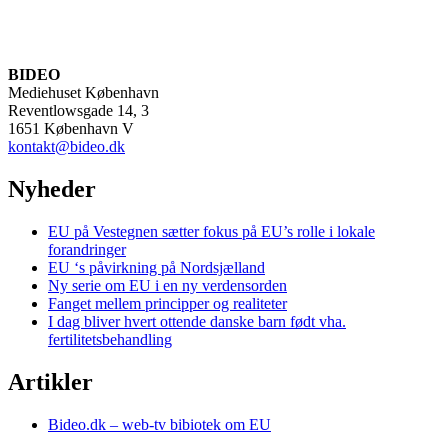
BIDEO
Mediehuset København
Reventlowsgade 14, 3
1651 København V
kontakt@bideo.dk
Nyheder
EU på Vestegnen sætter fokus på EU’s rolle i lokale
forandringer
EU ‘s påvirkning på Nordsjælland
Ny serie om EU i en ny verdensorden
Fanget mellem principper og realiteter
I dag bliver hvert ottende danske barn født vha.
fertilitetsbehandling
Artikler
Bideo.dk – web-tv bibiotek om EU