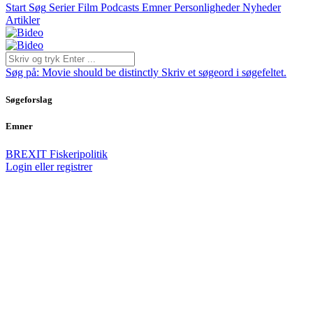
Start
Søg
Serier
Film
Podcasts
Emner
Personligheder
Nyheder
Artikler
Søg på:
Movie should be distinctly
Skriv et søgeord i søgefeltet.
Søgeforslag
Emner
BREXIT
Fiskeripolitik
Login eller registrer