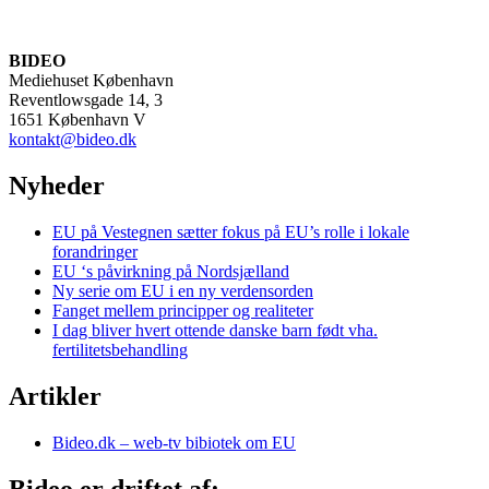
BIDEO
Mediehuset København
Reventlowsgade 14, 3
1651 København V
kontakt@bideo.dk
Nyheder
EU på Vestegnen sætter fokus på EU’s rolle i lokale
forandringer
EU ‘s påvirkning på Nordsjælland
Ny serie om EU i en ny verdensorden
Fanget mellem principper og realiteter
I dag bliver hvert ottende danske barn født vha.
fertilitetsbehandling
Artikler
Bideo.dk – web-tv bibiotek om EU
Bideo er driftet af: