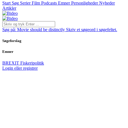
Start
Søg
Serier
Film
Podcasts
Emner
Personligheder
Nyheder
Artikler
Søg på:
Movie should be distinctly
Skriv et søgeord i søgefeltet.
Søgeforslag
Emner
BREXIT
Fiskeripolitik
Login eller registrer