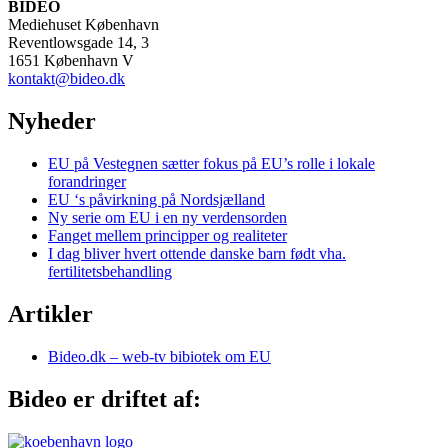
BIDEO
Mediehuset København
Reventlowsgade 14, 3
1651 København V
kontakt@bideo.dk
Nyheder
EU på Vestegnen sætter fokus på EU’s rolle i lokale
forandringer
EU ‘s påvirkning på Nordsjælland
Ny serie om EU i en ny verdensorden
Fanget mellem principper og realiteter
I dag bliver hvert ottende danske barn født vha.
fertilitetsbehandling
Artikler
Bideo.dk – web-tv bibiotek om EU
Bideo er driftet af: