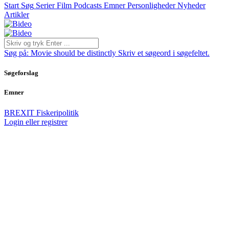
Start
Søg
Serier
Film
Podcasts
Emner
Personligheder
Nyheder
Artikler
Søg på:
Movie should be distinctly
Skriv et søgeord i søgefeltet.
Søgeforslag
Emner
BREXIT
Fiskeripolitik
Login eller registrer