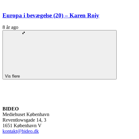
Europa i bevægelse (20) – Karen Roiy
8 år ago
Vis flere
BIDEO
Mediehuset København
Reventlowsgade 14, 3
1651 København V
kontakt@bideo.dk