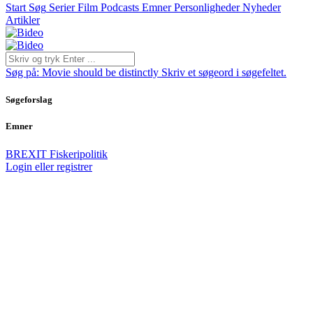
Start
Søg
Serier
Film
Podcasts
Emner
Personligheder
Nyheder
Artikler
Søg på:
Movie should be distinctly
Skriv et søgeord i søgefeltet.
Søgeforslag
Emner
BREXIT
Fiskeripolitik
Login eller registrer